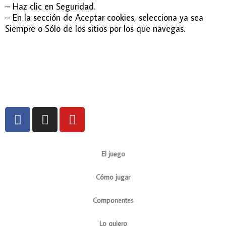
– Haz clic en Seguridad.
– En la sección de Aceptar cookies, selecciona ya sea
Siempre o Sólo de los sitios por los que navegas.
F
I
Y
a
n
o
c
s
u
e
t
t
El juego
b
a
u
o
g
b
Cómo jugar
o
r
e
k
a
Componentes
-
m
Lo quiero